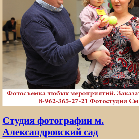
Студия фотографии м.
Александровский сад