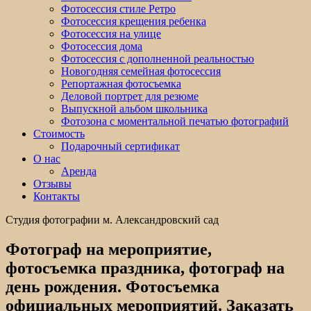
Фотосессия стиле Ретро
Фотосессия крещения ребенка
Фотосеcсия на улице
Фотосессия дома
Фотосессия с дополненной реальностью
Новогодняя семейная фотосессия
Репортажная фотосъемка
Деловой портрет для резюме
Выпускной альбом школьника
Фотозона с моментальной печатью фотографий
Стоимость
Подарочный сертификат
О нас
Аренда
Отзывы
Контакты
Студия фотографии м. Александровский сад
Фотограф на мероприятие,
фотосъемка праздника, фотограф на
день рождения. Фотосъемка
официальных мероприятий. Заказать