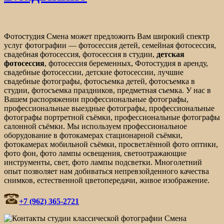
Фотостудия Смена может предложить Вам широкий спектр
услуг фотографии — фотосессия детей, семейная фотосессия,
свадебная фотосессия, фотосессия в студии,
детская
фотосессия
, фотосессия беременных, Фотостудия в аренду,
свадебные фотосессии, детские фотосессии, лучшие
свадебные фотографы, фотосъемка детей, фотосъемка в
студии, фотосъемка праздников, предметная съемка. У нас в
Вашем распоряжении профессиональные фотографы,
профессиональные выездные фотографы, профессиональные
фотографы портретной съёмки, профессиональные фотографы
салонной съёмки. Мы используем профессиональное
оборудование в фотокамерах стационарной съёмки,
фотокамерах мобильной съёмки, просветлённой фото оптики,
фото фон, фото лампы освещения, светоотражающие
инструменты, свет, фото лампы подсветки. Многолетний
опыт позволяет нам добиваться непревзойденного качества
снимков, естественной цветопередачи, живое изображение.
+7 (962) 365-2721