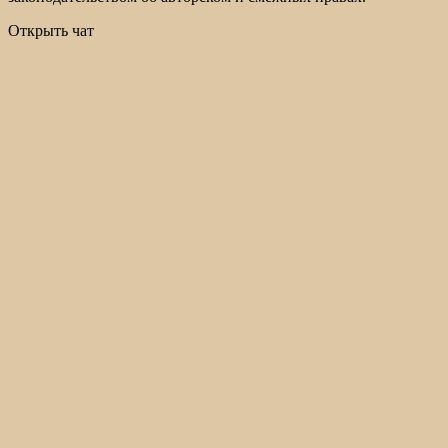
Открыть чат