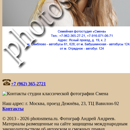
+7 (962) 365-2721
Наш адрес: г. Москва, проезд Дежнёва, 23, ТЦ Вавилон-92
Контакты
© 2013 - 2026 photosmena.ru. Фотограф Андрей Андреев.
Материалы размещенные на сайте защищены международным
законодательством об авторском и смежных правах.