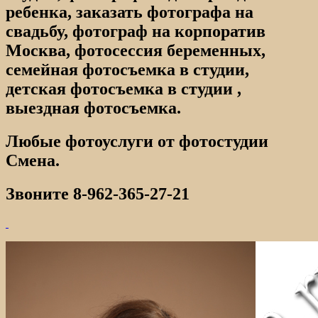
ребенка, заказать фотографа на
свадьбу, фотограф на корпоратив
Москва, фотосессия беременных,
семейная фотосъемка в студии,
детская фотосъемка в студии ,
выездная фотосъемка.
Любые фотоуслуги от фотостудии
Смена.
Звоните 8-962-365-27-21