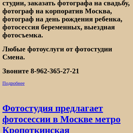
студии, заказать фотографа на свадьбу,
фотограф на корпоратив Москва,
фотограф на день рождения ребенка,
фотосессия беременных, выездная
фотосъемка.
Любые фотоуслуги от фотостудии
Смена.
Звоните 8-962-365-27-21
Подробнее
Фотостудия предлагает
фотосессии в Москве метро
Кропоткинская