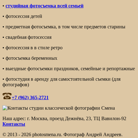
•
студийная фотосъемка всей семьей
• фотосессия детей
• предметная фотосъемка, в том числе предметов старины
• свадебная фотосессия
• фотосессия в в стиле ретро
• фотосъемка беременных
• выездные фотосъемки праздников, семейные и репортажные
• фотостудия в аренду для самостоятельной съемки (для
фотографов)
+7 (962) 365-2721
Наш адрес: г. Москва, проезд Дежнёва, 23, ТЦ Вавилон-92
Контакты
© 2013 - 2026 photosmena.ru. Фотограф Андрей Андреев.