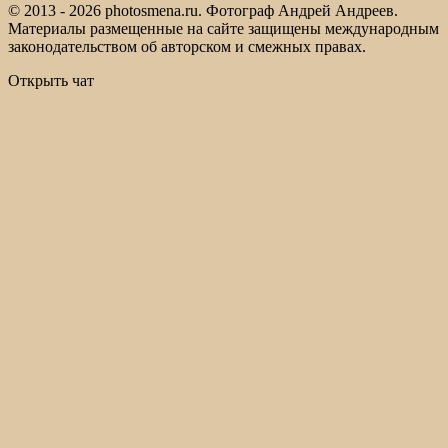
© 2013 - 2026 photosmena.ru. Фотограф Андрей Андреев.
Материалы размещенные на сайте защищены международным
законодательством об авторском и смежных правах.
Открыть чат