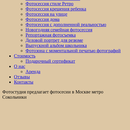
Фотосессия стиле Ретро
Фотосессия крещения ребенка
Фотосеcсия на улице
Фотосессия дома
Фотосессия с дополненной реальностью
Новогодняя семейная фотосессия
Репортажная фотосъемка
Деловой портрет для резюме
Выпускной альбом школьника
Фотозона с моментальной печатью фотографий
Стоимость
Подарочный сертификат
О нас
Аренда
Отзывы
Контакты
Фотостудия предлагает фотосесии в Москве метро
Сокольники