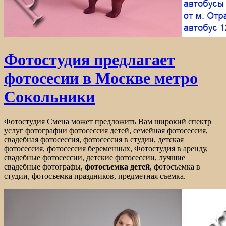
Фотостудия предлагает
фотосесии в Москве метро
Сокольники
Фотостудия Смена может предложить Вам широкий спектр
услуг фотографии фотосессия детей, семейная фотосессия,
свадебная фотосессия, фотосессия в студии, детская
фотосессия, фотосессия беременных, Фотостудия в аренду,
свадебные фотосессии, детские фотосессии, лучшие
свадебные фотографы,
фотосъемка детей
, фотосъемка в
студии, фотосъемка праздников, предметная съемка.