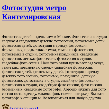
Фотостудия метро
Кантемировская
Фотосессия детей выделываем в Москве. Фотосессии в студии
свершаем следующие: детские фотосессии, фотосъемка детей,
фотосессия детей, фотостудия в аренду, фотосессия
беременных, предметная съемка, семейная фотосессия,
фотосъемка в студии, фотосъемка праздников, свадебные
фотосессии, детская фотосессия, фотосессия в студии,
свадебная фото сессия. Наш фото салон призывает ряд услуг,
такие как: предметную съемку, свадебные фотосессии,
фотосессия детей, фотосъемку детей, фотостудия в аренду,
детскую фото сессию, фотосъемку праздников, детскую
фотосессию, фотосъемку в студии, семейную фотосессию,
фотосессию в студии, свадебную фото сессию, фото сессию
беременных, свадебные фотографы. Хорошо избрать для фото
сессии позы, одежду, макияж, фон, сюжет, интерьер. Вызвать
фотографа к станции м. Волоколамская или любую другую.
+7 (962) 365-2721