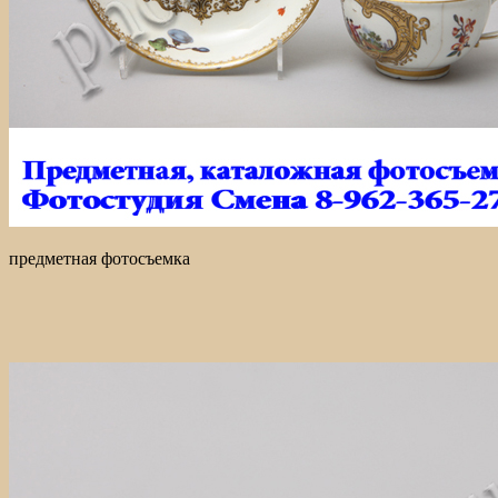
предметная фотосъемка