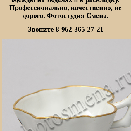
Профессионально, качественно, не
дорого. Фотостудия Смена.
Звоните 8-962-365-27-21