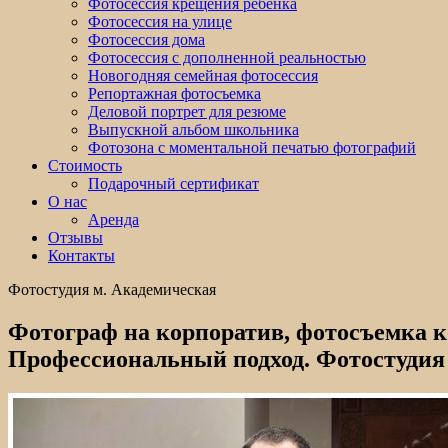
Фотосессия крещения ребенка
Фотосеcсия на улице
Фотосессия дома
Фотосессия с дополненной реальностью
Новогодняя семейная фотосессия
Репортажная фотосъемка
Деловой портрет для резюме
Выпускной альбом школьника
Фотозона с моментальной печатью фотографий
Стоимость
Подарочный сертификат
О нас
Аренда
Отзывы
Контакты
Фотостудия м. Академическая
Фотограф на корпоратив, фотосъемка к
Профессиональный подход. Фотостудия С