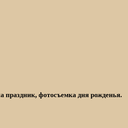
а праздник, фотосъемка дня рожденья.