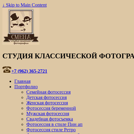
↓ Skip to Main Content
СТУДИЯ КЛАССИЧЕСКОЙ ФОТОГР
+7 (962) 365-2721
Главная
Портфолио
Семейная фотосессия
Детская фотосессия
Женская фотосессия
Фотосессия беременной
Мужская фотосессия
Свадебная фотосъемка
Фотосессия в стиле Пин ап
Фотосессия стиле Ретро