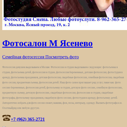
Фотосалон М Ясенево
Семейная фотосессия Посмотреть фото
Фотосессия девушек выделываем в Москве. Фотосессии в студии выделываем следующие: фотосъемка в
студии, фотосъемка детей, фотосессия в студии, фотосессия беременных, детские фотосессии, фотостудия в
аренду, фотосъемка праздников, детская фотосессия, свадебные фотосессии, семейная фотосессия, свадебная
фото сессия, предметная съемка, фотосессия детей. Наш фото салон приглашает ряд услуг, такие как: фото
сессию беременных, фотосессия детей, фотосъемку в студии, детскую фото сессию, семейную фотосессию,
предметную съемку, детскую фотосессию, свадебные фотосессии, фотосессию в студии, свадебные
фотографы, фотосъемку праздников, свадебную фото сессию, фотостудия в аренду, фотосъемку детей.
Авторитетно избрать для фото сессии сюжет, макияж, фон, позы, интерьер, одежду. Вызвать фотографа к м.
Охотныйряд или любую другую.
+7 (962) 365-2721