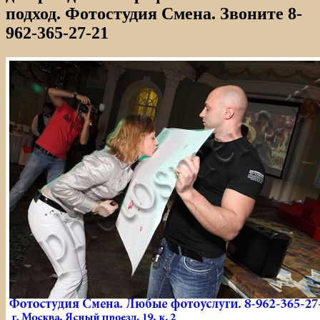
подход. Фотостудия Смена. Звоните 8-
962-365-27-21