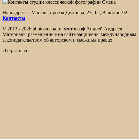
Наш адрес: г. Москва, проезд Дежнёва, 23, ТЦ Вавилон-92
Контакты
© 2013 - 2026 photosmena.ru. Фотограф Андрей Андреев.
Материалы размещенные на сайте защищены международным
законодательством об авторском и смежных правах.
Открыть чат