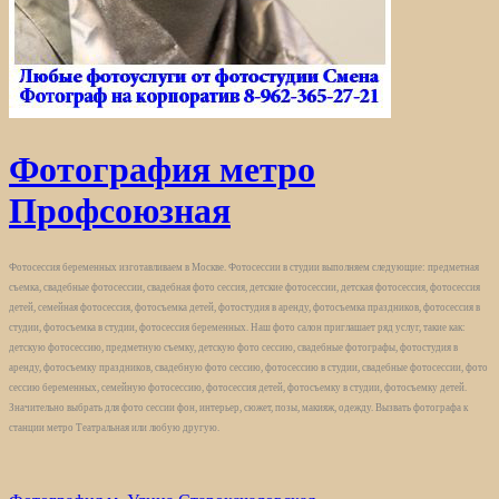
Фотография метро
Профсоюзная
Фотосессия беременных изготавливаем в Москве. Фотосессии в студии выполняем следующие: предметная
съемка, свадебные фотосессии, свадебная фото сессия, детские фотосессии, детская фотосессия, фотосессия
детей, семейная фотосессия, фотосъемка детей, фотостудия в аренду, фотосъемка праздников, фотосессия в
студии, фотосъемка в студии, фотосессия беременных. Наш фото салон приглашает ряд услуг, такие как:
детскую фотосессию, предметную съемку, детскую фото сессию, свадебные фотографы, фотостудия в
аренду, фотосъемку праздников, свадебную фото сессию, фотосессию в студии, свадебные фотосессии, фото
сессию беременных, семейную фотосессию, фотосессия детей, фотосъемку в студии, фотосъемку детей.
Значительно выбрать для фото сессии фон, интерьер, сюжет, позы, макияж, одежду. Вызвать фотографа к
станции метро Театральная или любую другую.