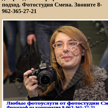
подход. Фотостудия Смена. Звоните 8-
962-365-27-21