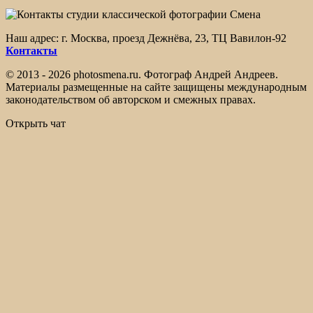
Наш адрес: г. Москва, проезд Дежнёва, 23, ТЦ Вавилон-92
Контакты
© 2013 - 2026 photosmena.ru. Фотограф Андрей Андреев.
Материалы размещенные на сайте защищены международным
законодательством об авторском и смежных правах.
Открыть чат