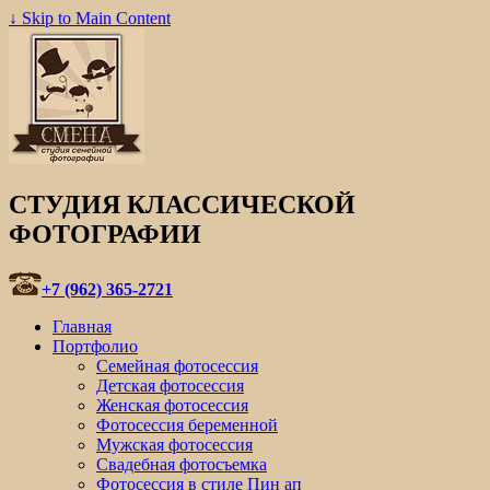
↓ Skip to Main Content
СТУДИЯ КЛАССИЧЕСКОЙ
ФОТОГРАФИИ
+7 (962) 365-2721
Главная
Портфолио
Семейная фотосессия
Детская фотосессия
Женская фотосессия
Фотосессия беременной
Мужская фотосессия
Свадебная фотосъемка
Фотосессия в стиле Пин ап