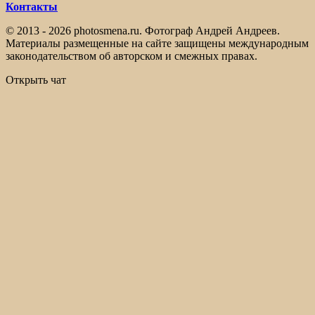
Контакты
© 2013 - 2026 photosmena.ru. Фотограф Андрей Андреев.
Материалы размещенные на сайте защищены международным
законодательством об авторском и смежных правах.
Открыть чат