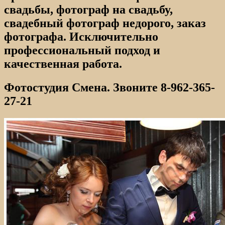
свадьбы, фотограф на свадьбу,
свадебный фотограф недорого, заказ
фотографа. Исключительно
профессиональный подход и
качественная работа.
Фотостудия Смена. Звоните 8-962-365-
27-21