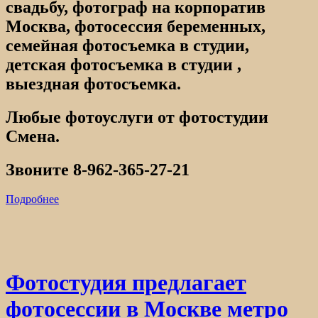
свадьбу, фотограф на корпоратив
Москва, фотосессия беременных,
семейная фотосъемка в студии,
детская фотосъемка в студии ,
выездная фотосъемка.
Любые фотоуслуги от фотостудии
Смена.
Звоните 8-962-365-27-21
Подробнее
Фотостудия предлагает
фотосессии в Москве метро