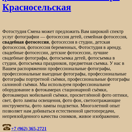
Красносельская
Фотостудия Смена может предложить Вам широкий спектр
услуг фотографии — фотосессия детей, семейная фотосессия,
свадебная фотосессия
, фотосессия в студии, детская
фотосессия, фотосессия беременных, Фотостудия в аренду,
свадебные фотосессии, детские фотосессии, лучшие
свадебные фотографы, фотосъемка детей, фотосъемка в
студии, фотосъемка праздников, предметная съемка. У нас в
Вашем распоряжении профессиональные фотографы,
профессиональные выездные фотографы, профессиональные
фотографы портретной съёмки, профессиональные фотографы
салонной съёмки. Мы используем профессиональное
оборудование в фотокамерах стационарной съёмки,
фотокамерах мобильной съёмки, просветлённой фото оптики,
свет, фото лампы освещения, фото фон, светоотражающие
инструменты, фото лампы подсветки. Многолетний опыт
позволяет нам добиваться естественной цветопередачи,
непревзойденного качества снимков, живое изображение.
+7 (962) 365-2721