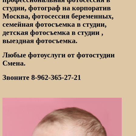
студии, фотограф на корпоратив
Москва, фотосессия беременных,
семейная фотосъемка в студии,
детская фотосъемка в студии ,
выездная фотосъемка.
Любые фотоуслуги от фотостудии
Смена.
Звоните 8-962-365-27-21