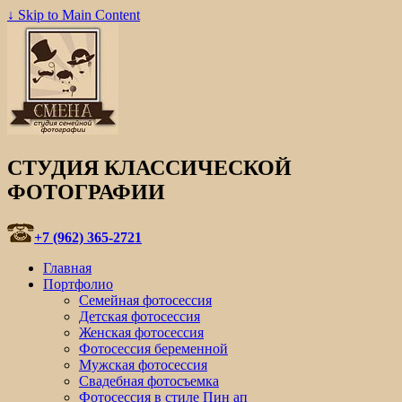
↓ Skip to Main Content
СТУДИЯ КЛАССИЧЕСКОЙ
ФОТОГРАФИИ
+7 (962) 365-2721
Главная
Портфолио
Семейная фотосессия
Детская фотосессия
Женская фотосессия
Фотосессия беременной
Мужская фотосессия
Свадебная фотосъемка
Фотосессия в стиле Пин ап